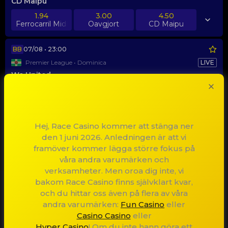
Hej,
Race Casino kommer att stänga ner
den 1 juni 2026. Anledningen är att vi
framöver kommer lägga större fokus på
våra andra varumärken och
verksamheter.
Men oroa dig inte, vi
bakom Race Casino finns självklart kvar,
Hem
Insättning
Uttag
Kundtjänst
Klagomål
och du hittar oss även på flera av våra
andra varumärken:
Fun Casino
eller
Mitt Konto
Casino Casino
eller
Hyper Casino
!
Om du inte hann göra ett