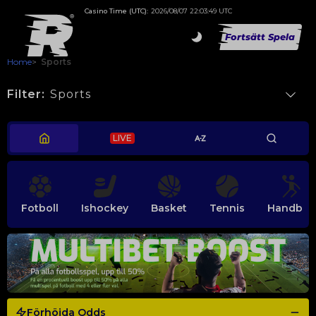
Casino Time (UTC):
2026/08/07 22:03:50 UTC
Fortsätt Spela
Home
Sports
Filter: